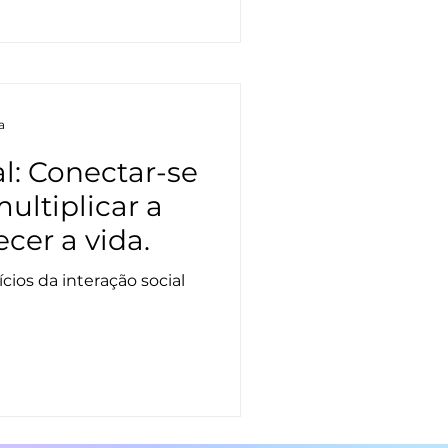
a
al: Conectar-se
ultiplicar a
ecer a vida.
cios da interação social