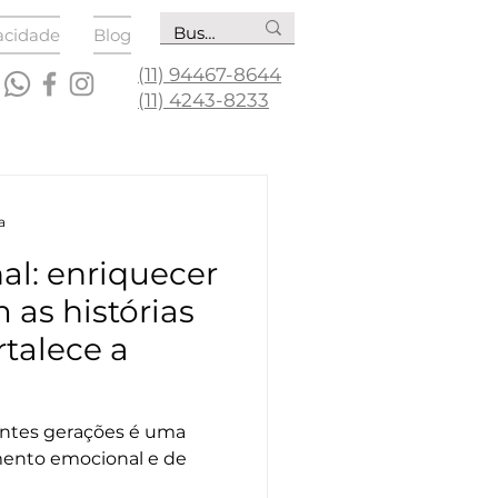
vacidade
Blog
(11) 94467-8644
(11) 4243-8233
a
al: enriquecer
 as histórias
talece a
entes gerações é uma
mento emocional e de