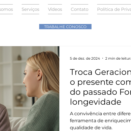
somos
Serviços
Vídeos
Contato
Política de Pri
TRABALHE CONOSCO
5 de dez. de 2024
2 min de leitur
Troca Geracion
o presente com
do passado For
longevidade
A convivência entre difer
ferramenta de enriqueci
qualidade de vida.